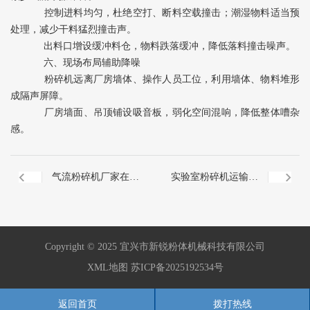
控制进料均匀，杜绝空打、断料空载撞击；潮湿物料适当预
处理，减少干料猛烈撞击声。
出料口增设缓冲料仓，物料跌落缓冲，降低落料撞击噪声。
六、现场布局辅助降噪
粉碎机远离厂房墙体、操作人员工位，利用墙体、物料堆形
成隔声屏障。
厂房墙面、吊顶铺设吸音板，弱化空间混响，降低整体嘈杂
感。
气流粉碎机厂家在高
实验室粉碎机运输时
温环境下存放产品的
的重点防护措施有哪
Copyright © 2025 宜兴市新锐粉体机械科技有限公司
注意事项
些？
XML地图
苏ICP备2025192534号
返回首页
拨打热线