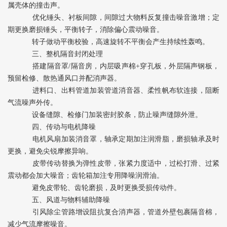
属壳体的撞击声。
优化锤头、衬板间隙，间隙过大物料反复撞击噪音激增；定
期更换磨损锤头，平衡转子，消除偏心震动噪音。
转子做动平衡校验，高速旋转不平衡会产生持续性轰鸣。
三、整机隔音封闭处理
搭建隔音罩/隔音房，内层吸声棉+穿孔板，外层隔声钢板，
预留检修、散热通风口并配消声器。
进料口、出料管道加装管道消音器、柔性帆布软连接，阻断
气流噪声外传。
设备缝隙、检修门加装密封胶条，防止噪声缝隙外泄。
四、传动与电机降噪
电机风扇加装消音罩，轴承定期加注润滑脂，磨损轴承及时
更换，避免尖锐摩擦异响。
皮带传动替换为弹性皮带，张紧力度适中，过松打滑、过紧
震动都会加大噪音；齿轮箱加注专用降噪润滑油。
避免皮带轮、齿轮磨损，及时更换受损传动件。
五、风道与物料辅助降噪
引风除尘管路增设阻抗复合消声器，管道外壁包裹隔音棉，
减少气流摩擦噪音。